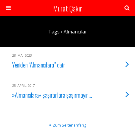
Murat Çakır
Tags › Almancılar
28. MAI 2023
Yeniden “Almancılara” dair
25. APRIL 2017
»Almancılara« şaşıranlara şaşırmayın…
Zum Seitenanfang